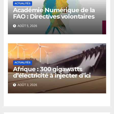
ACTUALITÉS
Académie Numérique de la
FAO : Directives volontaires
sur l’égalité des genres et
AOÛT 5, 2026
l’autonomisation des
femmes et des filles dans le
contexte de la sécurité
alimentaire et de la nutrition
ACTUALITÉS
Afrique : 300 gigawatts
d’électricité à injecter d’ici
2030
AOÛT 3, 2026