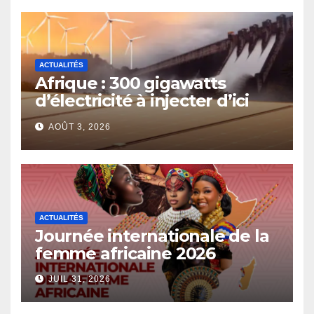
femmes et des filles dans le
contexte de la sécurité
alimentaire et de la nutrition
ACTUALITÉS
Afrique : 300 gigawatts
d’électricité à injecter d’ici
2030
AOÛT 3, 2026
ACTUALITÉS
Journée internationale de la
femme africaine 2026
JUIL 31, 2026