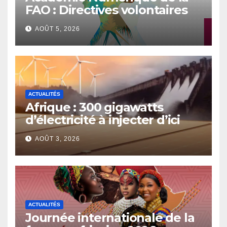
FAO : Directives volontaires
sur l’égalité des genres et
AOÛT 5, 2026
l’autonomisation des
femmes et des filles dans le
contexte de la sécurité
alimentaire et de la nutrition
ACTUALITÉS
Afrique : 300 gigawatts
d’électricité à injecter d’ici
2030
AOÛT 3, 2026
ACTUALITÉS
Journée internationale de la