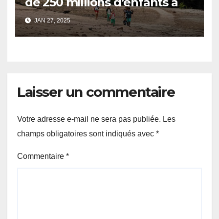
de 250 millions d’enfants a
été perturbée par les crises
JAN 27, 2025
climatiques
Laisser un commentaire
Votre adresse e-mail ne sera pas publiée.
Les
champs obligatoires sont indiqués avec
*
Commentaire
*