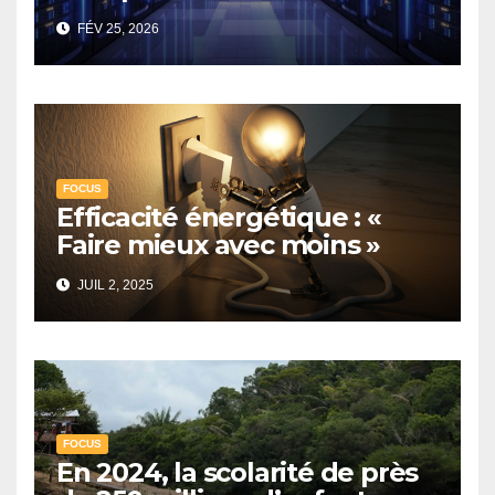
énergivores : ils sont aussi
FÉV 25, 2026
très gourmands en eau
FOCUS
Efficacité énergétique : «
Faire mieux avec moins »
JUIL 2, 2025
FOCUS
En 2024, la scolarité de près