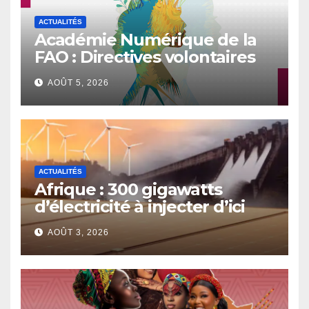
ACTUALITÉS
Académie Numérique de la
FAO : Directives volontaires
sur l’égalité des genres et
AOÛT 5, 2026
l’autonomisation des
femmes et des filles dans le
contexte de la sécurité
alimentaire et de la nutrition
ACTUALITÉS
Afrique : 300 gigawatts
d’électricité à injecter d’ici
2030
AOÛT 3, 2026