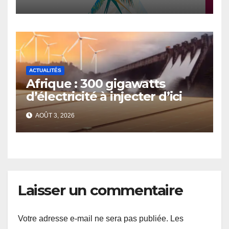
l’autonomisation des
femmes et des filles dans le
contexte de la sécurité
alimentaire et de la nutrition
ACTUALITÉS
Afrique : 300 gigawatts
d’électricité à injecter d’ici
2030
AOÛT 3, 2026
Laisser un commentaire
Votre adresse e-mail ne sera pas publiée.
Les