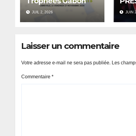
Trophées Gabon
PRES
RSE
PLU
JUIL 2, 2026
JUIN 2
À PA
JUI
CAN
Laisser un commentaire
Votre adresse e-mail ne sera pas publiée.
Les champs
Commentaire
*