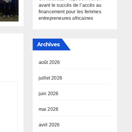
avant le succès de l’accès au
S
financement pour les femmes
ES
entrepreneures africaines
RS
DU
ank
Archives
ON
août 2026
juillet 2026
juin 2026
mai 2026
avril 2026