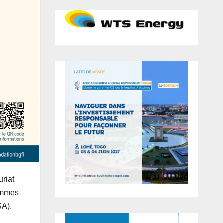
riat
emmes
SA).