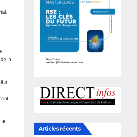
ial.
̀
e
 de la
̂tir
ement
 le
Articles récents