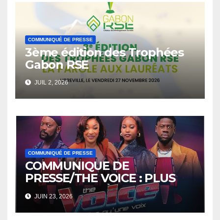
COMMUNIQUÉ DE PRESSE
3ème édition des Trophées
Gabon RSE
JUIL 2, 2026
COMMUNIQUÉ DE PRESSE
COMMUNIQUE DE
PRESSE/THE VOICE : PLUS
QU’UNE VOIX À PARTIR DU 12
JUIN 23, 2026
JUIN SUR CANAL+MAGIC