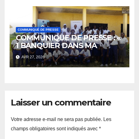
COMMUNIQUÉ DE PRESSE
COMMUNIQUE DE PRESSE : «
1 BANQUIER DANS MA
CLASSE » : LES
AVR 27, 2026
COLLABORATEURS
VOLONTAIRES DU GROUPE
BGFIBank S’INVITENT AU
CŒUR DU GABON PROFOND
Laisser un commentaire
Votre adresse e-mail ne sera pas publiée.
Les
champs obligatoires sont indiqués avec
*