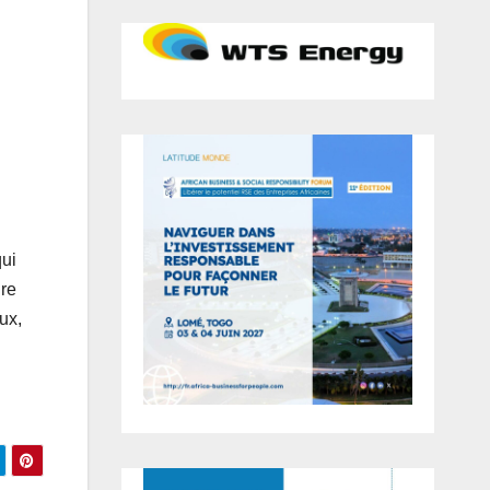
ui
dre
ux,