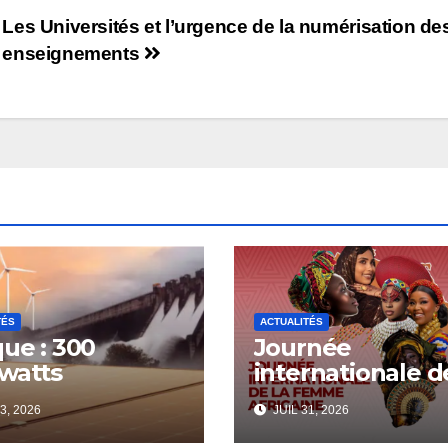
Les Universités et l’urgence de la numérisation de
enseignements
TÉS
ACTUALITÉS
que : 300
Journée
watts
internationale d
ctricité à
femme africain
3, 2026
JUIL 31, 2026
ter d’ici 2030
2026