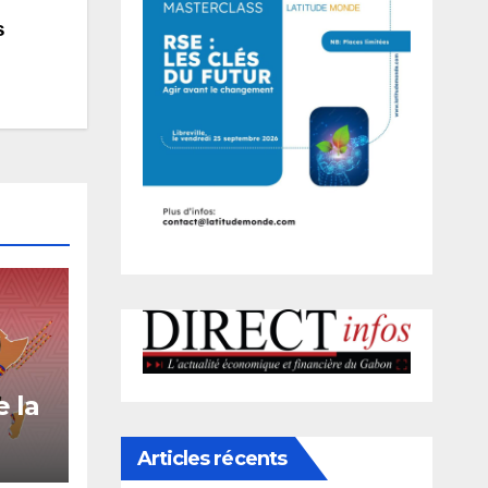
s
e la
e
Articles récents