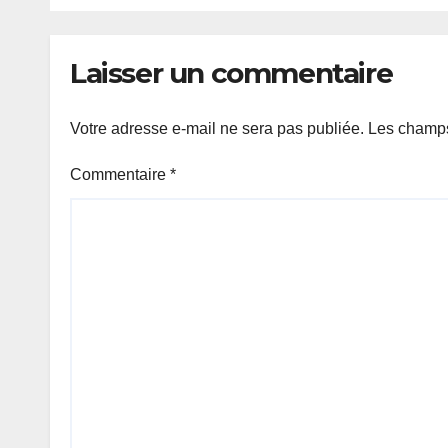
et l’autonomisation
des femmes et des
Laisser un commentaire
filles dans le
contexte de la
sécurité alimentaire
Votre adresse e-mail ne sera pas publiée.
Les champs
et de la nutrition
Commentaire
*