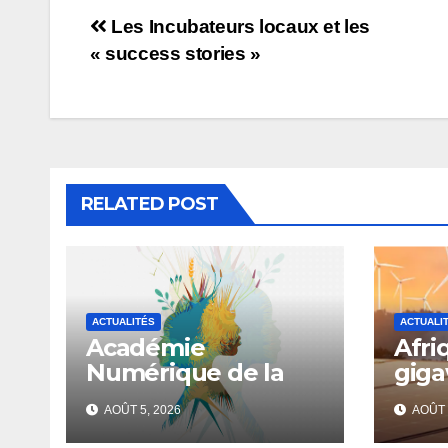
Les Incubateurs locaux et les
« success stories »
RELATED POST
ACTUALITÉS
ACTUALI
Académie
Afri
Numérique de la
giga
FAO : Directives
d’éle
AOÛT 5, 2026
AOÛT 
volontaires sur
injec
l’égalité des genres