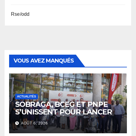
Rse/odd
VOUS AVEZ MANQUÉS
ACTUALITÉS
SOBRAGA, BCEG ET PNPE
S’UNISSENT POUR LANCER
LE PROJET «ÉPICERIE 241 »
AOÛT 6, 2026