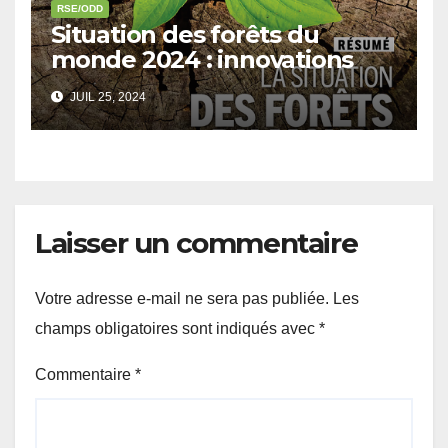
RSE/ODD
Situation des forêts du
monde 2024 : innovations
dans le secteur forestier
JUIL 25, 2024
pour un avenir plus durable
Laisser un commentaire
Votre adresse e-mail ne sera pas publiée.
Les
champs obligatoires sont indiqués avec
*
Commentaire
*