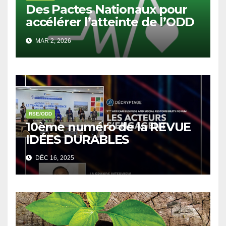
Des Pactes Nationaux pour
accélérer l’atteinte de l’ODD
3
MAR 2, 2026
RSE/ODD
10ème numéro de la REVUE
IDÉES DURABLES
DÉC 16, 2025